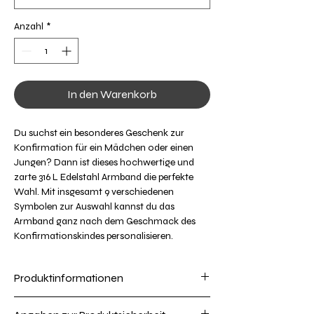
Anzahl
*
In den Warenkorb
Du suchst ein besonderes Geschenk zur
Konfirmation für ein Mädchen oder einen
Jungen? Dann ist dieses hochwertige und
zarte 316 L Edelstahl Armband die perfekte
Wahl. Mit insgesamt 9 verschiedenen
Symbolen zur Auswahl kannst du das
Armband ganz nach dem Geschmack des
Konfirmationskindes personalisieren.
Zusätzlich besteht die Option, das Armband
mit 18 Karat vergoldet oder rosevergoldet zu
Produktinformationen
bestellen, um dem
Konfirmationsarmband einen noch edleren
Armbandlänge: verstellbar von 15,5-20,5 cm
Touch zu verleihen. Das Armband wird