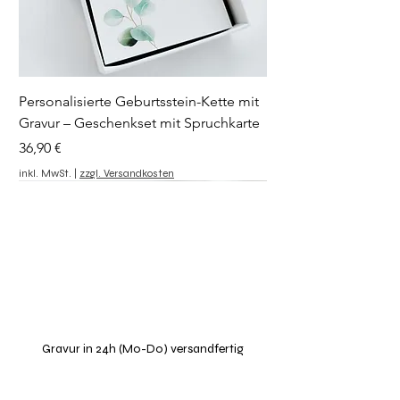
Personalisierte Geburtsstein-Kette mit
Gravur – Geschenkset mit Spruchkarte
Preis
36,90 €
inkl. MwSt.
|
zzgl. Versandkosten
Symbol wählbar
Personalisierbar
Gravur in 24h (Mo-Do) versandfertig