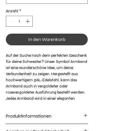
Anzahl
*
In den Warenkorb
Auf der Suche nach dem perfekten Geschenk
für deine Schwester? Unser Symbol Armband
ist eine wunderschöne Idee, um deine
Verbundenheit zu zeigen. Hergestellt aus
hochwertigem 316L-Edelstahl, kann das
Armband auch in vergoldeter oder
rosevergoldeter Ausführung bestellt werden.
Jedes Armband wird in einer eleganten
Geschenkbox geliefert, die mit der Botschaft
"Für Dich" verziert ist. Außerdem enthält das
Produktinformationen
Armband eine Geschenkkarte mit der
zauberhaften Aufschrift "Side by side or miles
Armbandlänge: verstellbar von 15,5-20,5 cm
apart Sisters will always be connected by the