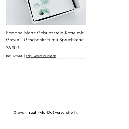
Personalisierte Geburtsstein-Kette mit
Gravur – Geschenkset mit Spruchkarte
Preis
36,90 €
inkl. MwSt.
|
zzgl. Versandkosten
Symbol wählbar
Personalisierbar
Gravur in 24h (Mo-Do) versandfertig